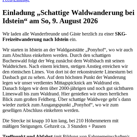
Einladung „Schattige Waldwanderung bei
Idstein“ am So, 9. August 2026
Wir laden alle Wanderfreunde und Gäste herzlich zu einer
SKG-
Freizeitwanderung nach Idstein
ein.
Wir starten in Idstein an der Waldgaststätte „Ponyhof“, wo wir auch
zum Abschluss einkehren werden. Durch den schattigen
Buchenwald folgt der Weg zunächst dem Wolfsbach mit seinen
Waldteichen. Nach einem leichten, stetigen Anstieg erreichen wir
den römischen Limes. Von dort ist der rekonstruierte Limesturm bei
Dasbach gut zu sehen. Auf dem höchsten Punkt der Wanderung
legen wir unser verdientes Mittagspicknick am Waldrand ein.
Danach folgen wir dem über 2000-jährigen und noch gut sichtbaren
Limeswall bis zum Waldrand. Hier genießen wir einen herrlichen
Blick zum großen Feldberg. Über schattige Waldwege geht´s dann
wieder zurück zum Ausgangspunkt „Ponyhof“, wo wir zum
geselligen Abschluss einkehren werden.
Die Strecke ist knapp 10 km lang, bei 210 Höhenmetern mit
mäßigen Steigungen. Gehzeit ca. 3 Stunden + Pausen
Treffpunkt und Abfahrt
(mit Bildung von Fahrgemeinschaften):