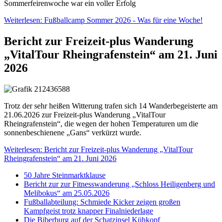
Sommerfeirenwoche war ein voller Erfolg
Weiterlesen: Fußballcamp Sommer 2026 - Was für eine Woche!
Bericht zur Freizeit-plus Wanderung
„VitalTour Rheingrafenstein“ am 21. Juni
2026
Trotz der sehr heißen Witterung trafen sich 14 Wanderbegeisterte am
21.06.2026 zur Freizeit-plus Wanderung „VitalTour
Rheingrafenstein“, die wegen der hohen Temperaturen um die
sonnenbeschienene „Gans“ verkürzt wurde.
Weiterlesen: Bericht zur Freizeit-plus Wanderung „VitalTour
Rheingrafenstein“ am 21. Juni 2026
50 Jahre Steinmarktklause
Bericht zur zur Fitnesswanderung „Schloss Heiligenberg und
Melibokus“ am 25.05.2026
Fußballabteilung: Schmiede Kicker zeigen großen
Kampfgeist trotz knapper Finalniederlage
Die Biberburg auf der Schatzinsel Kühkopf