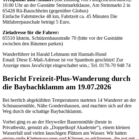
10.00 Uhr an der Gasstätte Steinmarktklause, Am Steinmarkt 2 in
65428 Rü-Bauschheim (gegenüber Globus)
Einfache Fahrtstrecke 48 km, Fahrtzeit ca. 45 Minuten Die
Mitfahrerpauschale beträgt 5 Euro.
Zieladresse für die Fahrer:
65510 Idstein, Schützenhausstraße 70 (bitte vor der Gaststätte
zwischen den Bäumen parken)
Wanderführer ist Harald Lehmann mit Hannah-Hund
Email:
Diese E-Mail-Adresse ist vor Spambots geschützt! Zur
Anzeige muss JavaScript eingeschaltet sein.
; Tel. 0170-70 948 74
Bericht Freizeit-Plus-Wanderung durch
die Baybachklamm am 19.07.2026
Bei herrlich abgekühlten Temperaturen starteten 14 Wanderer an der
Schmausemühle, Nähe Gondershausen, und machten sich auf den
Weg durch die schattige Baybachklamm.
Vorbei ging es an der Heyweiler Bauernmühle (heute in
Privatbesitz, genutzt als „Doppelkopf Akademie“), einem kleinen
Wasserfall und vielen lauschigen Plätzen am Wasser. Wir hatten
einige steile Kletterpassagen und Klippen zu erklimmen, die gut mit