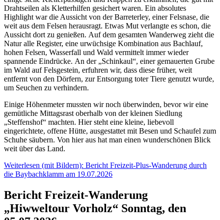
Drahtseilen als Kletterhilfen gesichert waren. Ein absolutes
Highlight war die Aussicht von der Barreterley, einer Felsnase, die
weit aus dem Felsen herausragt. Etwas Mut verlangte es schon, die
Aussicht dort zu genießen. Auf dem gesamten Wanderweg zieht die
Natur alle Register, eine urwüchsige Kombination aus Bachlauf,
hohen Felsen, Wasserfall und Wald vermittelt immer wieder
spannende Eindrücke. An der „Schinkaul“, einer gemauerten Grube
im Wald auf Felsgestein, erfuhren wir, dass diese früher, weit
entfernt von den Dörfern, zur Entsorgung toter Tiere genutzt wurde,
um Seuchen zu verhindern.
Einige Höhenmeter mussten wir noch überwinden, bevor wir eine
gemütliche Mittagsrast oberhalb von der kleinen Siedlung
„Steffenshof“ machten. Hier steht eine kleine, liebevoll
eingerichtete, offene Hütte, ausgestattet mit Besen und Schaufel zum
Schuhe säubern. Von hier aus hat man einen wunderschönen Blick
weit über das Land.
Weiterlesen (mit Bildern): Bericht Freizeit-Plus-Wanderung durch
die Baybachklamm am 19.07.2026
Bericht Freizeit-Wanderung
„Hiwweltour Vorholz“ Sonntag, den