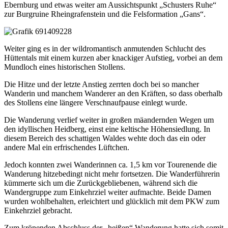
Ebernburg und etwas weiter am Aussichtspunkt „Schusters Ruhe“
zur Burgruine Rheingrafenstein und die Felsformation „Gans“.
Weiter ging es in der wildromantisch anmutenden Schlucht des
Hüttentals mit einem kurzen aber knackiger Aufstieg, vorbei an dem
Mundloch eines historischen Stollens.
Die Hitze und der letzte Anstieg zerrten doch bei so mancher
Wanderin und manchem Wanderer an den Kräften, so dass oberhalb
des Stollens eine längere Verschnaufpause einlegt wurde.
Die Wanderung verlief weiter in großen mäandernden Wegen um
den idyllischen Heidberg, einst eine keltische Höhensiedlung. In
diesem Bereich des schattigen Waldes wehte doch das ein oder
andere Mal ein erfrischendes Lüftchen.
Jedoch konnten zwei Wanderinnen ca. 1,5 km vor Tourenende die
Wanderung hitzebedingt nicht mehr fortsetzen. Die Wanderführerin
kümmerte sich um die Zurückgebliebenen, während sich die
Wandergruppe zum Einkehrziel weiter aufmachte. Beide Damen
wurden wohlbehalten, erleichtert und glücklich mit dem PKW zum
Einkehrziel gebracht.
Zum krönenden Abschluss der „heißen“ Wanderung hatte sich somit